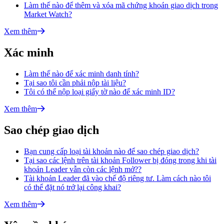
Làm thế nào để thêm và xóa mã chứng khoán giao dịch trong
Market Watch?
Xem thêm
Xác minh
Làm thế nào để xác minh danh tính?
Tại sao tôi cần phải nộp tài liệu?
Tôi có thể nộp loại giấy tờ nào để xác minh ID?
Xem thêm
Sao chép giao dịch
Bạn cung cấp loại tài khoản nào để sao chép giao dịch?
Tại sao các lệnh trên tài khoản Follower bị đóng trong khi tài
khoản Leader vẫn còn các lệnh mở??
Tài khoản Leader đã vào chế độ riêng tư. Làm cách nào tôi
có thể đặt nó trở lại công khai?
Xem thêm