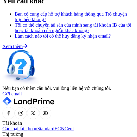
Yêu cầu khác
Bạn có cung cấp hỗ trợ khách hàng thông qua Trò chuyện
trực tiếp không?
Tôi có thể chuyển tài sản của mình sang tài khoản IB của tôi
hoặc tài khoản của người khác không?
Làm cách nào tôi có thể hủy đăng ký nhận email?
Xem thêm
Nếu bạn có thêm câu hỏi, vui lòng liên hệ với chúng tôi.
Gửi email
Tài khoản
Các loại tài khoản
Standard
ECN
Cent
Thị trường