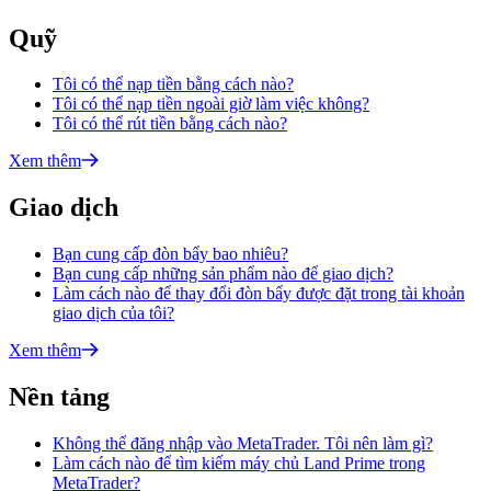
Quỹ
Tôi có thể nạp tiền bằng cách nào?
Tôi có thể nạp tiền ngoài giờ làm việc không?
Tôi có thể rút tiền bằng cách nào?
Xem thêm
Giao dịch
Bạn cung cấp đòn bẩy bao nhiêu?
Bạn cung cấp những sản phẩm nào để giao dịch?
Làm cách nào để thay đổi đòn bẩy được đặt trong tài khoản
giao dịch của tôi?
Xem thêm
Nền tảng
Không thể đăng nhập vào MetaTrader. Tôi nên làm gì?
Làm cách nào để tìm kiếm máy chủ Land Prime trong
MetaTrader?