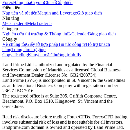
Forex
Hàng hóa
Crypto
Chỉ số
Cổ phiếu
Điều kiện
Nạp tiền và rút tiền
Margin and Leverage
Giờ giao dịch
Nền tảng
MetaTrader 4
MetaTrader 5
Công cụ
Nghiên cứu thị trường & Thông tin
E-Calendar
Bảng giao dịch
Công ty
Về chúng tôi
Giấy tờ hợp pháp
Tin tức công ty
Hỗ trợ khách
hàng
Trung tâm trợ giúp
Copy Trading
Khuyến mãi
Chương trình IB
Land Prime Ltd is authorized and regulated by the Financial
Services Commission of Mauritius as a licensed Global Business
and Investment Dealer (License No. GB24203734).
Land Prime (SVG) is incorporated in St. Vincent & the Grenadines
as an International Business Company with registration number
23627 IBC 2016.
The registered office is at Suite 305, Griffith Corporate Centre,
Beachmont, P.O. Box 1510, Kingstown, St. Vincent and the
Grenadines.
Read risk disclosure before trading Forex/CFDs. Forex/CFD trading
involves substantial risk of loss and is not suitable for all investors.
landprime.com domain is owned and operated by Land Prime Ltd.