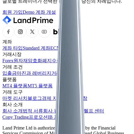
글로벌 트레이더가 선택한 환경, 이제 당신의 차례입니다.
회원 가입
Demo 계좌 개설
계좌
계좌 타입
Standard 계좌
ECN 계좌
거래시장
Forex
원자재
암호화폐
지수
주식
거래 조건
입출금
마진과 레버리지
거래 시간
플랫폼
MT4 플랫폼
MT5 플랫폼
거래 도구
마켓 리서치
블로그
경제 지표
간편 거래창
회사 소개
회사 소개
법적 서류
회사 뉴스
고객 센터
헬프 센터
Copy Trading
프로모션
IB 프로그램
Land Prime Ltd is authorized and regulated by the Financial
Services Commission of Mauritius as a licensed Global Business