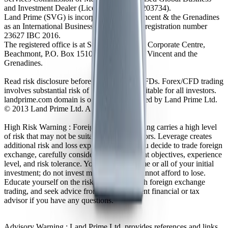
and Investment Dealer (License No. GB24203734).
Land Prime (SVG) is incorporated in St. Vincent & the Grenadines
as an International Business Company with registration number
23627 IBC 2016.
The registered office is at Suite 305, Griffith Corporate Centre,
Beachmont, P.O. Box 1510, Kingstown, St. Vincent and the
Grenadines.
Read risk disclosure before trading Forex/CFDs. Forex/CFD trading
involves substantial risk of loss and is not suitable for all investors.
landprime.com domain is owned and operated by Land Prime Ltd.
© 2013 Land Prime Ltd. All rights reserved.
High Risk Warning : Foreign exchange trading carries a high level
of risk that may not be suitable for all investors. Leverage creates
additional risk and loss exposure. Before you decide to trade foreign
exchange, carefully consider your investment objectives, experience
level, and risk tolerance. You could lose some or all of your initial
investment; do not invest money that you cannot afford to lose.
Educate yourself on the risks associated with foreign exchange
trading, and seek advice from an independent financial or tax
advisor if you have any questions.
Advisory Warning : Land Prime Ltd. provides references and links